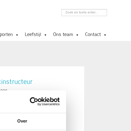
porten
Leefstijl
Ons team
Contact
tinstructeur
3220
edplus.nl
Over