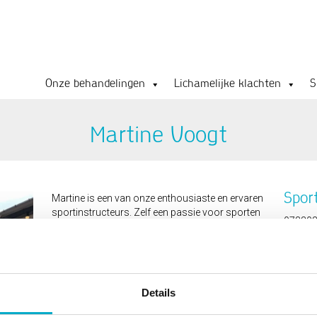
Onze behandelingen
Lichamelijke klachten
S
Martine Voogt
Spor
Martine is een van onze enthousiaste en ervaren
sportinstructeurs. Zelf een passie voor sporten
07830
als zwemmen, waterpolo en wielrennen. Superfit
info@m
en sportief brengt ze haar enthousiasme graag
over tijdens de sport- en bootcamplessen!
Details