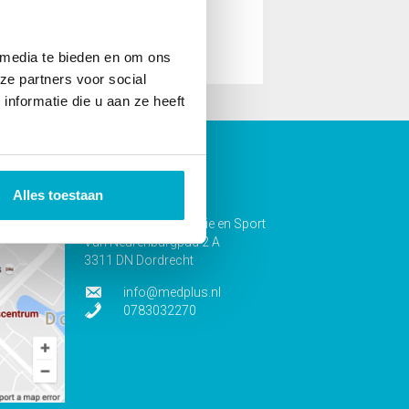
 media te bieden en om ons
ze partners voor social
nformatie die u aan ze heeft
en?
Contact
Alles toestaan
MedPlus Fysiotherapie en Sport
Van Neurenburgpad 2 A
3311 DN Dordrecht
info@medplus.nl
0783032270