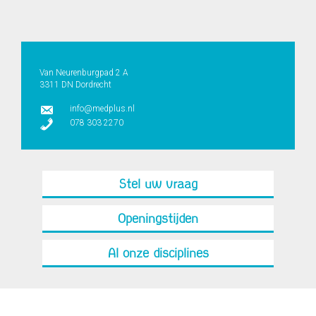
Van Neurenburgpad 2 A
3311 DN Dordrecht
info@medplus.nl
078 303 2270
Stel uw vraag
Openingstijden
Al onze disciplines