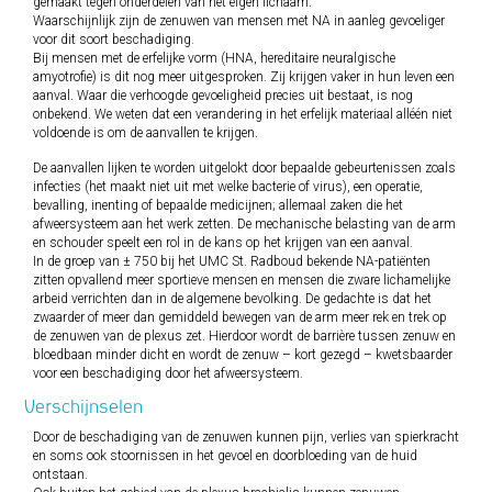
gemaakt tegen onderdelen van het eigen lichaam.
Waarschijnlijk zijn de zenuwen van mensen met NA in aanleg gevoeliger
voor dit soort beschadiging.
Bij mensen met de erfelijke vorm (HNA, hereditaire neuralgische
amyotrofie) is dit nog meer uitgesproken. Zij krijgen vaker in hun leven een
aanval. Waar die verhoogde gevoeligheid precies uit bestaat, is nog
onbekend. We weten dat een verandering in het erfelijk materiaal alléén niet
voldoende is om de aanvallen te krijgen.
De aanvallen lijken te worden uitgelokt door bepaalde gebeurtenissen zoals
infecties (het maakt niet uit met welke bacterie of virus), een operatie,
bevalling, inenting of bepaalde medicijnen; allemaal zaken die het
afweersysteem aan het werk zetten. De mechanische belasting van de arm
en schouder speelt een rol in de kans op het krijgen van een aanval.
In de groep van ± 750 bij het UMC St. Radboud bekende NA-patiënten
zitten opvallend meer sportieve mensen en mensen die zware lichamelijke
arbeid verrichten dan in de algemene bevolking. De gedachte is dat het
zwaarder of meer dan gemiddeld bewegen van de arm meer rek en trek op
de zenuwen van de plexus zet. Hierdoor wordt de barrière tussen zenuw en
bloedbaan minder dicht en wordt de zenuw – kort gezegd – kwetsbaarder
voor een beschadiging door het afweersysteem.
Verschijnselen
Door de beschadiging van de zenuwen kunnen pijn, verlies van spierkracht
en soms ook stoornissen in het gevoel en doorbloeding van de huid
ontstaan.