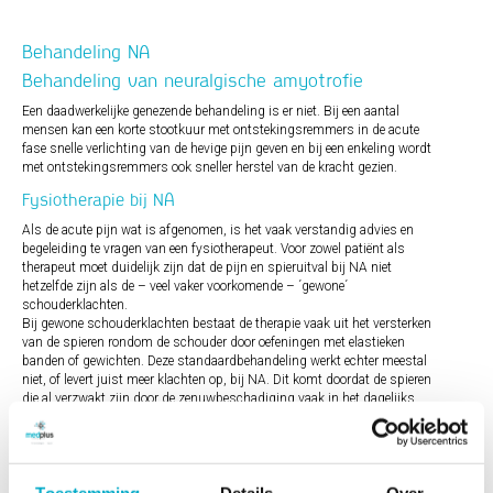
Behandeling NA
Behandeling van neuralgische amyotrofie
Een daadwerkelijke genezende behandeling is er niet. Bij een aantal
mensen kan een korte stootkuur met ontstekingsremmers in de acute
fase snelle verlichting van de hevige pijn geven en bij een enkeling wordt
met ontstekingsremmers ook sneller herstel van de kracht gezien.
Fysiotherapie bij NA
Als de acute pijn wat is afgenomen, is het vaak verstandig advies en
begeleiding te vragen van een fysiotherapeut. Voor zowel patiënt als
therapeut moet duidelijk zijn dat de pijn en spieruitval bij NA niet
hetzelfde zijn als de – veel vaker voorkomende – ´gewone´
schouderklachten.
Bij gewone schouderklachten bestaat de therapie vaak uit het versterken
van de spieren rondom de schouder door oefeningen met elastieken
banden of gewichten. Deze standaardbehandeling werkt echter meestal
niet, of levert juist meer klachten op, bij NA. Dit komt doordat de spieren
die al verzwakt zijn door de zenuwbeschadiging vaak in het dagelijks
leven al op de top van hun kunnen moeten functioneren.
Normale bewegingen zijn voor deze zwakke spieren al topsport. Als ze
dan extra moeten trainen, raken ze snel overbelast en dat levert een moe,
zwaar of lam gevoel op en spierpijn nadien.
Toestemming
Details
Over