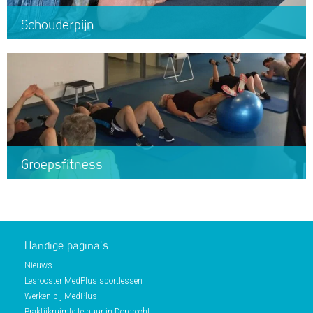
Schouderpijn
Groepsfitness
Handige pagina’s
Nieuws
Lesrooster MedPlus sportlessen
Werken bij MedPlus
Praktijkruimte te huur in Dordrecht