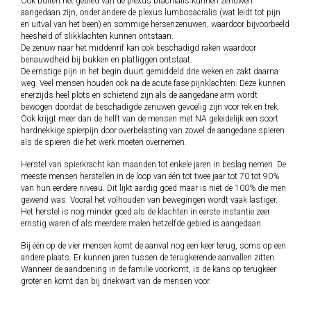
Ook buiten het gebied van de plexus brachialis kunnen zenuwen
aangedaan zijn, onder andere de plexus lumbosacralis (wat leidt tot pijn
en uitval van het been) en sommige hersenzenuwen, waardoor bijvoorbeeld
heesheid of slikklachten kunnen ontstaan.
De zenuw naar het middenrif kan ook beschadigd raken waardoor
benauwdheid bij bukken en platliggen ontstaat.
De ernstige pijn in het begin duurt gemiddeld drie weken en zakt daarna
weg. Veel mensen houden ook na de acute fase pijnklachten. Deze kunnen
enerzijds heel plots en schietend zijn als de aangedane arm wordt
bewogen doordat de beschadigde zenuwen gevoelig zijn voor rek en trek.
Ook krijgt meer dan de helft van de mensen met NA geleidelijk een soort
hardnekkige spierpijn door overbelasting van zowel de aangedane spieren
als de spieren die het werk moeten overnemen.
Herstel van spierkracht kan maanden tot enkele jaren in beslag nemen. De
meeste mensen herstellen in de loop van één tot twee jaar tot 70 tot 90%
van hun eerdere niveau. Dit lijkt aardig goed maar is niet de 100% die men
gewend was. Vooral het volhouden van bewegingen wordt vaak lastiger.
Het herstel is nog minder goed als de klachten in eerste instantie zeer
ernstig waren of als meerdere malen hetzelfde gebied is aangedaan.
Bij één op de vier mensen komt de aanval nog een keer terug, soms op een
andere plaats. Er kunnen jaren tussen de terugkerende aanvallen zitten.
Wanneer de aandoening in de familie voorkomt, is de kans op terugkeer
groter en komt dan bij driekwart van de mensen voor.