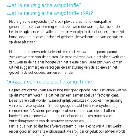
Wat is neuralgische amyotrofie?
Wat is neuralgische amyotrofie (NA)?
Neuralgische amyotrofie (NA), ook plexus brachialis neuropathie
genoemd, is een aandoening van de zenuwen die wordt gekenmerkt door
het in terugkerende aanvallen optreden van pijn in de schouder, arm en/of
hand, gevolgd door een gehele of gedeeltelijke verlamming van de spieren
op deze plaatsen.
Neuralgische amyotrofie betekent: een met zenuwpijn gepaard gaand
zwakker worden van de spieren. De
plexus brachialis
is het vlechtwerk van
zenuwen in de hals ter hoogte van het sleutelbeen. Deze zenuwen komen
uit het ruggenmerg en verzorgen de aansturing van de spieren en het
gevoel in de schouders, armen en handen.
Oorzaak van neuralgische amyotrofie
De precieze oorzaak van NA is nog niet goed opgehelderd. Het enige wat we
op dit moment weten, is dat het om een samenspel van factoren gaat.
De aanvallen zelf worden waarschijnlijk veroorzaakt door een ´vergissing´
van ons afweersysteem. Simpel gezegd maakt het afweersysteem bij
mensen met NA soms per ongeluk afweerstoffen aan die niet alleen
bacteriën en virussen van buiten onschadelijk maken maar ook een
ontstekingsreactie van de zenuwen veroorzaken.
Het is dus niet zo dat het afweersysteem bij NA slecht werkt. Het werkt
eerder goed en soms té enthousiast, waarbij per ongeluk ook afweer wordt