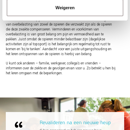
ergotherapeut deze samen met u analyseren. U kijkt dan samen naar wat
Weigeren
er kan worden veranderd aan de activiteit, de manier van bewegen of de
omgeving.
Het aanhouden van pijn- en vermoeidheidsklachten is vaak een signaal
van overbelasting van zowel de spieren die verzwakt zijn als de spieren
die deze zwakte compenseren. Verminderen en voorkómen van
overbelasting is van groot belang om pijn en vermoeidheid aan te
pakken. Juist omdat de spieren minder belastbaar zijn (dagelijkse
activiteiten zijn al topsport) is het belangrijk om regelmatig tot rust te
komen en ‘bij te tanken’. Aandacht voor een juiste uitgangshouding en
het leren ontspannen van de spieren is hierbij van belang.
U kunt ook anderen – familie, werkgever, collega’s en vrienden –
informeren over de ziekte en de gevolgen ervan voor u. Zo betrekt u hen bij
het leren omgaan met de beperkingen.
Revalideren na een nieuwe heup