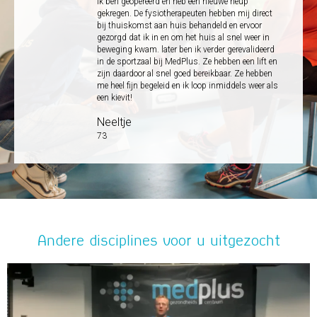
Ik ben geopereerd en heb een nieuwe heup
gekregen. De fysiotherapeuten hebben mij direct
bij thuiskomst aan huis behandeld en ervoor
gezorgd dat ik in en om het huis al snel weer in
beweging kwam. later ben ik verder gerevalideerd
in de sportzaal bij MedPlus. Ze hebben een lift en
zijn daardoor al snel goed bereikbaar. Ze hebben
me heel fijn begeleid en ik loop inmiddels weer als
een kievit!
Neeltje
73
Andere disciplines voor u uitgezocht