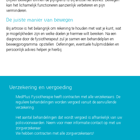
Blijven bewegen binnen de pijngrens is bij artose het advies. Bewegen
kan het lichamelijk functioneren aanzienlijk verbeteren en pijn
verminderen.
De juiste manier van bewegen
Bij artrose is het belangrijk om rekening te houden met wat je kunt, wat
je mogelijkheden zijn en welke doelen je hiermee wilt bereiken. Na een
diagnose door de fysiotherapeut zul je samen een behandelplan en
beweegprogramma opstellen Oefeningen, eventuele hulpmiddelen en
persoonlijk advies helpen je hierbij.
Verzekering en vergoeding
MedPlus Fysiotherapie heeft contracten met alle verzekeraars. De
reguliere behandelingen worden vergoed vanuit de aanvullende
verzekering.
Het aantal behandelingen dat wordt vergoed is afhankelijk van uw
polisvoorwaarden. Neem voor meer informatie contact op met uw
zorgverzekeraar.
We hebben contracten met alle zorgverzekeraars!