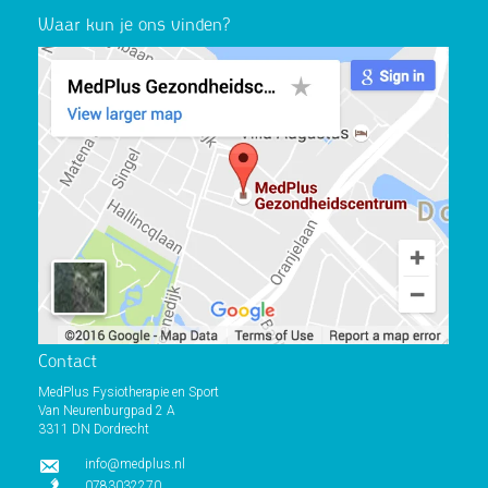
Waar kun je ons vinden?
Contact
MedPlus Fysiotherapie en Sport
Van Neurenburgpad 2 A
3311 DN Dordrecht
info@medplus.nl
0783032270