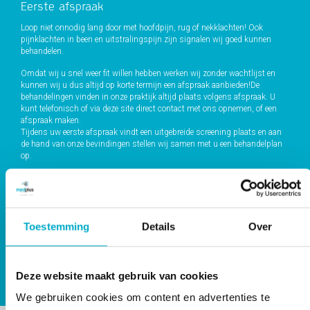
Eerste afspraak
Loop niet onnodig lang door met hoofdpijn, rug of nekklachten! Ook
pijnklachten in been en uitstralingspijn zijn signalen wij goed kunnen
behandelen.
Omdat wij u snel weer fit willen hebben werken wij zonder wachtlijst en
kunnen wij u dus altijd op korte termijn een afspraak aanbieden!De
behandelingen vinden in onze praktijk altijd plaats volgens afspraak. U
kunt telefonisch of via deze site direct contact met ons opnemen, of een
afspraak maken.
Tijdens uw eerste afspraak vindt een uitgebreide screening plaats en aan
de hand van onze bevindingen stellen wij samen met u een behandelplan
op.
Kwaliteit
Al onze therapeuten zijn ervaren en gediplomeerde professionals. Naast
veel ervaring op het gebied van fysiotherapie zijn diverse subspecialisaties
in huis waaronder sportfysiotherapie, manuele therapie, revalidatie, dry-
Toestemming
Details
Over
neelding- kinesiotaping. Middels diverse cursussen en opleidingen
gedurende het jaar blijven wij op de hoogte van de laatste ontwikkelingen
op ons vakgebied. Ook meten en registereren wij de kwaliteit van onze
behandelingen
Deze website maakt gebruik van cookies
We gebruiken cookies om content en advertenties te