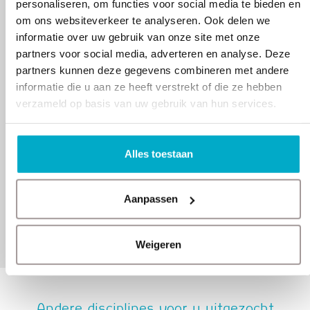
personaliseren, om functies voor social media te bieden en
om ons websiteverkeer te analyseren. Ook delen we
informatie over uw gebruik van onze site met onze
partners voor social media, adverteren en analyse. Deze
Revalideren na een nieuwe heup
partners kunnen deze gegevens combineren met andere
Ik ben geopereerd en heb een nieuwe heup
informatie die u aan ze heeft verstrekt of die ze hebben
gekregen. De fysiotherapeuten hebben mij direct
bij thuiskomst aan huis behandeld en ervoor
verzameld op basis van uw gebruik van hun services.
gezorgd dat ik in en om het huis al snel weer in
beweging kwam. later ben ik verder gerevalideerd
in de sportzaal bij MedPlus. Ze hebben een lift en
zijn daardoor al snel goed bereikbaar. Ze hebben
Alles toestaan
me heel fijn begeleid en ik loop inmiddels weer als
een kievit!
Neeltje
Aanpassen
73
Weigeren