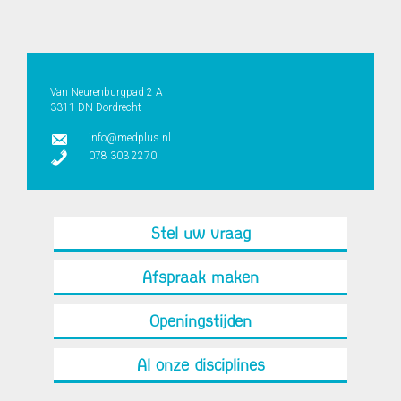
Van Neurenburgpad 2 A
3311 DN Dordrecht
info@medplus.nl
078 303 2270
Stel uw vraag
Afspraak maken
Openingstijden
Al onze disciplines