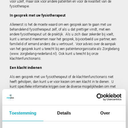
voor uzelf, maar ook voor andere patiënten en voor de kwaliteit van de
fysiotherapie.
In gesprek met uw fysiotherapeut
Allereerst is het de moeite waard om een gesprek aan te gaan met uw
behandelend fysiotherapeut zelf, of als u dat prettiger vindt, met een
andere fysiotherapeut uit de praktijk. Als u zich daar zekerder bij voelt,
kunt u iemand meenemen naar het gesprek, bijvoorbeeld uw partner, een
familielid of iemand anders die u vertrouwt. Voor advies over de aanpak
van het gesprek kunt u terecht bij een patiëntenorganisatie als Zorgbelang
(www. zorgbelang-nederland.nl). Ook kunt u terecht bij onze
klachtenfunctionaris.
Een klacht indienen
Als een gesprek met uw fysiotherapeut of de klachtenfunctionaris niet
heeft geholpen, dan kunt u er voor kiezen om een klacht in te dienen. U
kunt specifieke informatie krijgen over de diverse mogelijkheden om met
een klacht om te gaan op de consumenten-website van het
KNGF:
www.defysiotherapeut.com
en de folder van het KNGF,
“Als u
rondloopt met een klacht over uw fysiotherapeut
Toestemming
Details
Over