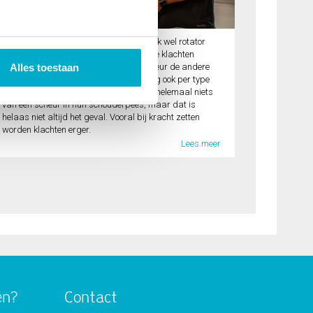
Als je een gescheurde schouderpees (ook wel rotator
cuff ruptuur) hebt, kan dat verschillende klachten
geven. Dat komt omdat de ene peesscheur de andere
Alles toestaan
niet is. Daarom verschilt de behandeling ook per type
scheur. Sommige mensen merken zelfs helemaal niets
van een scheur in hun schouderpees, maar dat is
helaas niet altijd het geval. Vooral bij kracht zetten
worden klachten erger.
Lees meer
en?
Contact