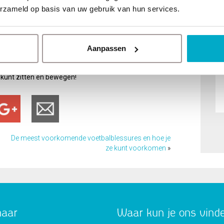
erzameld op basis van uw gebruik van hun services.
 met fysiotherapie?
wordt of uitstraalt naar benen of voeten, is het
. Bij Medplus Fysiotherapie helpen we je graag met
Aanpassen
ied van
fysiotherapie rug
om je klachten effectief te
j kunt zitten en bewegen!
De meest voorkomende voetbalblessures en hoe je
ze kunt voorkomen
»
naar
Waar kun je ons vind