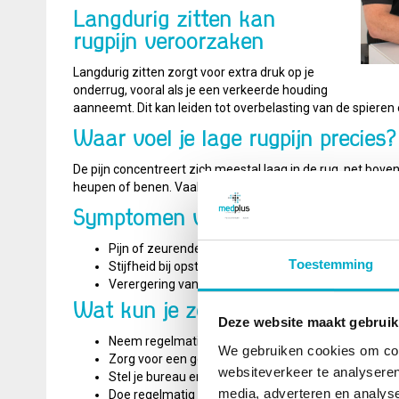
Langdurig zitten kan
rugpijn veroorzaken
Langdurig zitten zorgt voor extra druk op je
onderrug, vooral als je een verkeerde houding
aanneemt. Dit kan leiden tot overbelasting van de spieren 
Waar voel je lage rugpijn precies?
De pijn concentreert zich meestal laag in de rug, net boven
heupen of benen. Vaak voel je een stijve of vermoeide rug d
Symptomen van lage rugpijn door 
Pijn of zeurende klacht in de onderrug
Toestemming
Stijfheid bij opstaan na langdurig zitten
Verergering van klachten bij langdurig zitten of sta
Wat kun je zelf doen om lage rug
Deze website maakt gebruik
Neem regelmatig korte pauzes om even te bewegen 
We gebruiken cookies om cont
Zorg voor een goede zithouding: voeten plat op de 
websiteverkeer te analyseren
Stel je bureau en stoel ergonomisch goed in.
media, adverteren en analys
Doe regelmatig oefeningen om je rug- en buikspiere