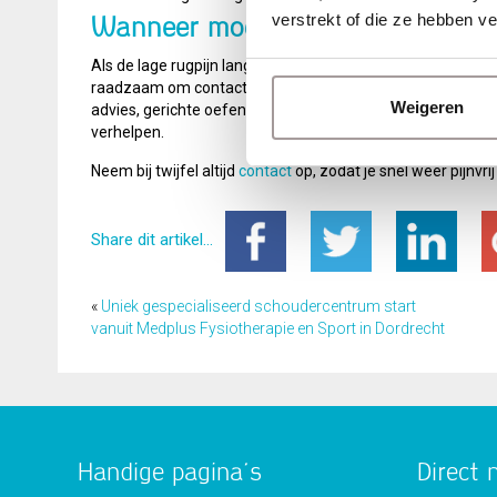
verstrekt of die ze hebben v
Wanneer moet je contact opnemen
Als de lage rugpijn langer dan een week aanhoudt, heviger 
raadzaam om contact op te nemen met een fysiotherapeut
Weigeren
advies, gerichte oefeningen en behandelingen op het geb
verhelpen.
Neem bij twijfel altijd
contact
op, zodat je snel weer pijnvri
Share dit artikel...
«
Uniek gespecialiseerd schoudercentrum start
vanuit Medplus Fysiotherapie en Sport in Dordrecht
Handige pagina’s
Direct 