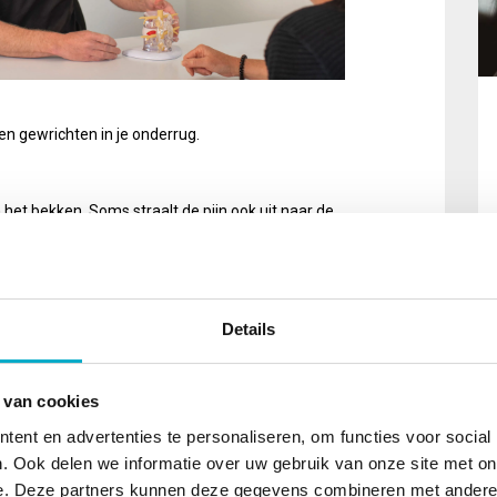
en gewrichten in je onderrug.
 het bekken. Soms straalt de pijn ook uit naar de
ie verergert bij langdurig zitten.
zitten
Details
an
pijn te voorkomen?
 van cookies
of te staan.
ent en advertenties te personaliseren, om functies voor social
grond, kniehoek 90 graden, rug goed ondersteund.
. Ook delen we informatie over uw gebruik van onze site met on
e. Deze partners kunnen deze gegevens combineren met andere i
n sterk en soepel te houden.