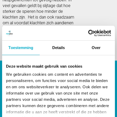
veel gevallen geldt bij slijtage dat hoe
sterker de spieren hoe minder de
klachten zijn. Het is dan ook raadzaam
om al voordat klachten zich aandienen
te zorgen voor sterke spieren. Spieren
zorgen ervoor dat de klachten van
slijtage zo min mogelijk belemmerend
zijn.
Toestemming
Details
Over
Lees meer
Deze website maakt gebruik van cookies
Handige pagina’s
We gebruiken cookies om content en advertenties te
Nieuws
personaliseren, om functies voor social media te bieden
Lesrooster MedPlus sportlessen
en om ons websiteverkeer te analyseren. Ook delen we
Werken bij MedPlus
informatie over uw gebruik van onze site met onze
Praktijkruimte te huur in Dordrecht
partners voor social media, adverteren en analyse. Deze
Tarieven fysiotherapie
partners kunnen deze gegevens combineren met andere
Contact
informatie die u aan ze heeft verstrekt of die ze hebben
Privacy policy