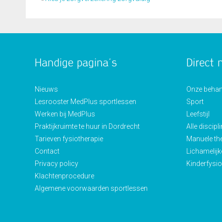
Handige pagina’s
Direct 
Nieuws
Onze behan
Lesrooster MedPlus sportlessen
Sport
Werken bij MedPlus
Leefstijl
Praktijkruimte te huur in Dordrecht
Alle discipl
Tarieven fysiotherapie
Manuele th
Contact
Lichamelijk
Privacy policy
Kinderfysio
Klachtenprocedure
Algemene voorwaarden sportlessen