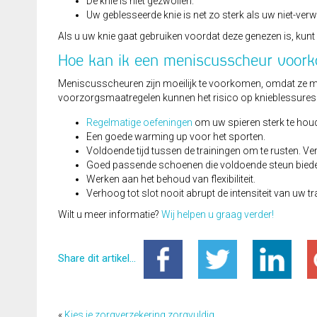
De knie is niet gezwollen.
Uw geblesseerde knie is net zo sterk als uw niet-ver
Als u uw knie gaat gebruiken voordat deze genezen is, kunt 
Hoe kan ik een meniscusscheur voor
Meniscusscheuren zijn moeilijk te voorkomen, omdat ze m
voorzorgsmaatregelen kunnen het risico op knieblessures 
Regelmatige oefeningen
om uw spieren sterk te hou
Een goede warming up voor het sporten.
Voldoende tijd tussen de trainingen om te rusten. Ve
Goed passende schoenen die voldoende steun bied
Werken aan het behoud van flexibiliteit.
Verhoog tot slot nooit abrupt de intensiteit van uw 
Wilt u meer informatie?
Wij helpen u graag verder!
Share dit artikel...
«
Kies je zorgverzekering zorgvuldig