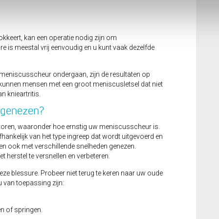
lokkeert, kan een operatie nodig zijn om
e is meestal vrij eenvoudig en u kunt vaak dezelfde
meniscusscheur ondergaan, zijn de resultaten op
n kunnen mensen met een groot meniscusletsel dat niet
n knieartritis.
 genezen?
factoren, waaronder hoe ernstig uw meniscusscheur is.
fhankelijk van het type ingreep dat wordt uitgevoerd en
en ook met verschillende snelheden genezen.
 herstel te versnellen en verbeteren.
deze blessure. Probeer niet terug te keren naar uw oude
 u van toepassing zijn:
en of springen.