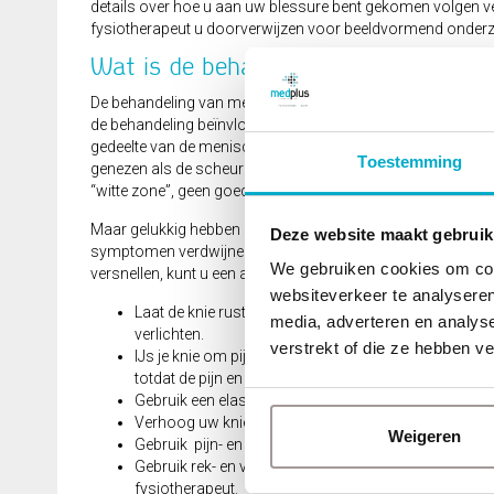
details over hoe u aan uw blessure bent gekomen volgen ve
fysiotherapeut u doorverwijzen voor beeldvormend onderz
Wat is de behandeling van een meni
De behandeling van meniscusscheuren is afhankelijk van de
de behandeling beïnvloeden, zijn onder meer leeftijd, activit
gedeelte van de meniscus, vaak de “rode zone” genoemd, 
Toestemming
genezen als de scheur klein is. Daarentegen heeft het binn
“witte zone”, geen goede bloedtoevoer. Scheuren in dit gebie
Maar gelukkig hebben niet alle meniscusscheuren een operatie
Deze website maakt gebruik
symptomen verdwijnen, kan een niet-chirurgische behandelin
We gebruiken cookies om cont
versnellen, kunt u een aantal acties ondernemen:
websiteverkeer te analyseren
Laat de knie rusten. Beperk activiteiten tot wandelen al
media, adverteren en analys
verlichten.
verstrekt of die ze hebben v
IJs je knie om pijn en zwelling te verminderen. Doe 
totdat de pijn en zwelling verdwenen zijn.
Gebruik een elastisch verband of een neopreenhuls 
Verhoog uw knie met een kussen onder uw hiel wanneer
Weigeren
Gebruik pijn- en ontstekingsremmende medicijnen (o
Gebruik rek- en versterkingsoefeningen om de belast
fysiotherapeut.