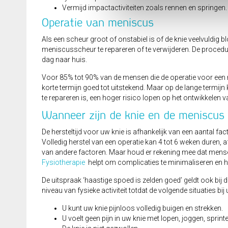
Vermijd impactactiviteiten zoals rennen en springen.
Operatie van meniscus
Als een scheur groot of onstabiel is of de knie veelvuldig b
meniscusscheur te repareren of te verwijderen. De procedur
dag naar huis.
Voor 85% tot 90% van de mensen die de operatie voor een 
korte termijn goed tot uitstekend. Maar op de lange termij
te repareren is, een hoger risico lopen op het ontwikkelen va
Wanneer zijn de knie en de meniscus
De hersteltijd voor uw knie is afhankelijk van een aantal 
Volledig herstel van een operatie kan 4 tot 6 weken duren, a
van andere factoren. Maar houd er rekening mee dat mens
Fysiotherapie
helpt om complicaties te minimaliseren en het
De uitspraak ‘haastige spoed is zelden goed’ geldt ook bij 
niveau van fysieke activiteit totdat de volgende situaties bij
U kunt uw knie pijnloos volledig buigen en strekken.
U voelt geen pijn in uw knie met lopen, joggen, sprint