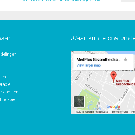
naar
Waar kun je ons vind
delingen
ines
erapie
e klachten
therapie