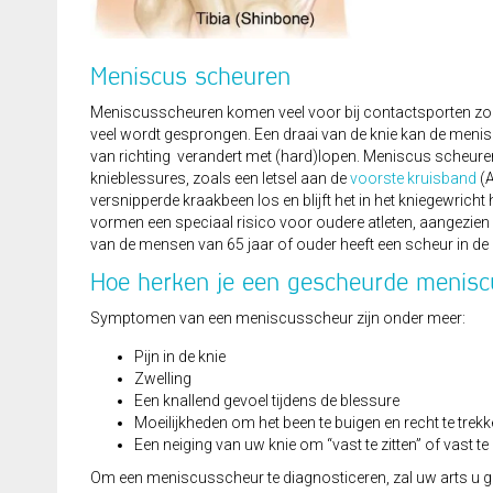
Meniscus scheuren
Meniscusscheuren komen veel voor bij contactsporten zoal
veel wordt gesprongen. Een draai van de knie kan de menis
van richting verandert met (hard)lopen. Meniscus scheur
knieblessures, zoals een letsel aan de
voorste kruisband
(A
versnipperde kraakbeen los en blijft het in het kniegewri
vormen een speciaal risico voor oudere atleten, aangezien
van de mensen van 65 jaar of ouder heeft een scheur in d
Hoe herken je een gescheurde menisc
Symptomen van een meniscusscheur zijn onder meer:
Pijn in de knie
Zwelling
Een knallend gevoel tijdens de blessure
Moeilijkheden om het been te buigen en recht te trek
Een neiging van uw knie om “vast te zitten” of vast te
Om een ​​meniscusscheur te diagnosticeren, zal uw arts u