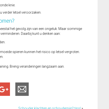
wonde knie.
u verder letsel veroorzaken.
komen?
eestal het gevolg zijn van een ongeluk. Maar sommige
verminderen. Daarbij kunt u denken aan:
den.
rmoeide spieren kunnen het risico op letsel vergroten.
en.
training. Breng veranderingen langzaam aan.
Schouder klachten en schouderpijn? tips!
»