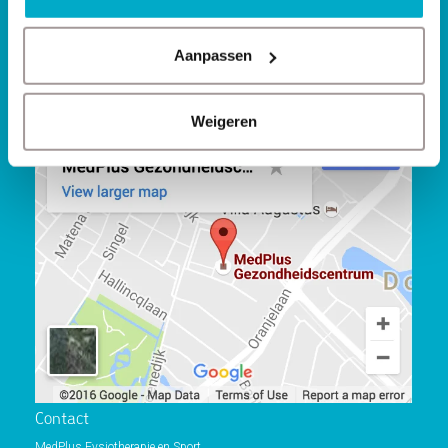
Manuele therapie
Lichamelijke klachten
Aanpassen
Kinderfysiotherapie
Waar kun je ons vinden?
Weigeren
Contact
MedPlus Fysiotherapie en Sport