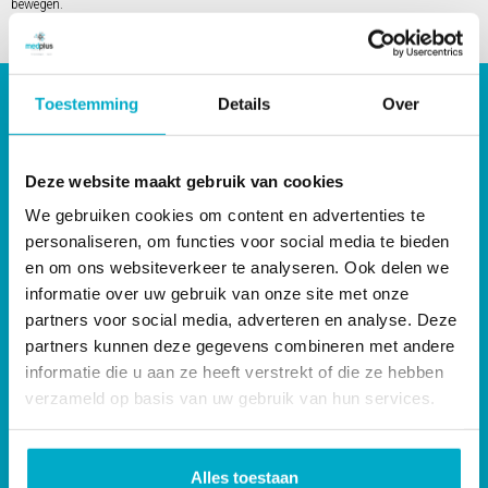
bewegen.
Lees meer
Toestemming
Details
Over
Handige pagina’s
Nieuws
Lesrooster MedPlus sportlessen
Deze website maakt gebruik van cookies
Werken bij MedPlus
Praktijkruimte te huur in Dordrecht
We gebruiken cookies om content en advertenties te
Tarieven fysiotherapie
personaliseren, om functies voor social media te bieden
Contact
en om ons websiteverkeer te analyseren. Ook delen we
Privacy policy
informatie over uw gebruik van onze site met onze
Klachtenprocedure
partners voor social media, adverteren en analyse. Deze
Algemene voorwaarden sportlessen
partners kunnen deze gegevens combineren met andere
informatie die u aan ze heeft verstrekt of die ze hebben
Direct naar
verzameld op basis van uw gebruik van hun services.
Onze behandelingen
Sport
Leefstijl
Alles toestaan
Alle disciplines