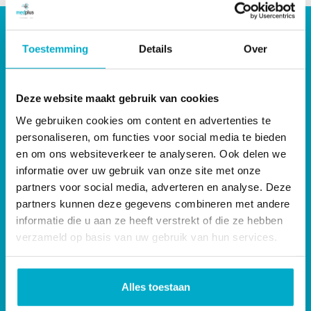
Handige pagina’s
Toestemming
Details
Over
Nieuws
Lesrooster MedPlus sportlessen
Werken bij MedPlus
Praktijkruimte te huur in Dordrecht
Deze website maakt gebruik van cookies
Tarieven fysiotherapie
We gebruiken cookies om content en advertenties te
Contact
personaliseren, om functies voor social media te bieden
Privacy policy
en om ons websiteverkeer te analyseren. Ook delen we
Klachtenprocedure
informatie over uw gebruik van onze site met onze
Algemene voorwaarden sportlessen
partners voor social media, adverteren en analyse. Deze
partners kunnen deze gegevens combineren met andere
Direct naar
informatie die u aan ze heeft verstrekt of die ze hebben
Onze behandelingen
verzameld op basis van uw gebruik van hun services.
Sport
Leefstijl
Alle disciplines
Alles toestaan
Manuele therapie
Lichamelijke klachten