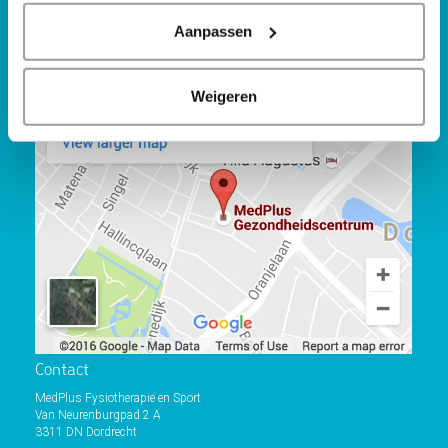
Kinderfysiotherapie
Aanpassen
Waar kun je ons vinden?
Weigeren
Contact
MedPlus Fysiotherapie en Sport
Van Neurenburgpad 2 A
3311 DN Dordrecht