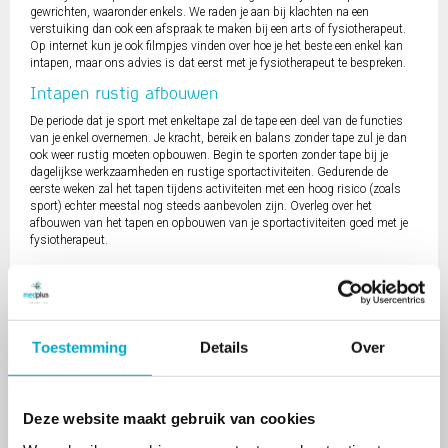
gewrichten, waaronder enkels. We raden je aan bij klachten na een
verstuiking dan ook een afspraak te maken bij een arts of fysiotherapeut.
Op internet kun je ook filmpjes vinden over hoe je het beste een enkel kan
intapen, maar ons advies is dat eerst met je fysiotherapeut te bespreken.
Intapen rustig afbouwen
De periode dat je sport met enkeltape zal de tape een deel van de functies
van je enkel overnemen. Je kracht, bereik en balans zonder tape zul je dan
ook weer rustig moeten opbouwen. Begin te sporten zonder tape bij je
dagelijkse werkzaamheden en rustige sportactiviteiten. Gedurende de
eerste weken zal het tapen tijdens activiteiten met een hoog risico (zoals
sport) echter meestal nog steeds aanbevolen zijn. Overleg over het
afbouwen van het tapen en opbouwen van je sportactiviteiten goed met je
fysiotherapeut.
Meer weten over enkelblessures, herstel en intapen van je enkel? Neem
gerust
contact
met ons op!
Toestemming
Details
Over
Share dit artikel...
Deze website maakt gebruik van cookies