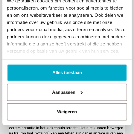
We gebruiken cookies om content en advertenties te
personaliseren, om functies voor social media te bieden
«
Tenniselleboog behandelen met
De effecten van topsport op je
en om ons websiteverkeer te analyseren. Ook delen we
oefeningen en fysiotherapie
lichaam
»
informatie over uw gebruik van onze site met onze
Gerelateerde berichten
partners voor social media, adverteren en analyse. Deze
partners kunnen deze gegevens combineren met andere
Fractuur? Fysiotherapie voor sneller herstel
informatie die u aan ze heeft verstrekt of die ze hebben
na een botbreuk
verzameld op basis van uw gebruik van hun services.
Alles toestaan
Aanpassen
Weigeren
Bij een fractuur, of ook wel botbreuk genoemd, kom je vaak in
eerste instantie in het ziekenhuis terecht. Het niet kunnen bewegen
na trauma (val, botsing) kan een teken zijn dat er sprake is van een