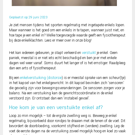
Geplaatst op 29 juni 2023
Je ziet mensen tijdens het sporten regelmatig met ingetapete enkels lopen.
Maar wanneer is het goed om een enkels in te tapen, wanneer juist niet, en
hoe tape je een enkel in? Welke toegevoegde waarde geeft een fysiotherapeut
bij deze enkelklachten. Lees er meer over in onze blog!
Het kan iedereen gebeuren, je stapt verkeerd en
verstuikt
je enkel. Geen
paniek, meestal is er niet iets echt beschadigd en ben je er met enkele
dagen wel weer vanaf. Soms duurt het langer of is het ernstiger. Raadpleeg
dan een arts of fysiotherapeut.
Bij een
enkelverstuiking (distorsie
) is er meestal sprake van een scheur(tje)
in het kapsel van het enkelgewricht. In dit kapsel bevinden zich ‘sensoren’
die gevoelig zijn voor bewegingsveranderingen. De sensoren zorgen voor je
balans. Na een verstuiking kan de gewrichtscoördinatie in de enkel
verstoord zijn. Er ontstaat dan een ‘instabiel gevoel’.
Hoe kom je van een verstuikte enkel af?
Loop zo min mogelijk – tot de ergste zwelling weg is. Beweeg je enkel
regelmatig, bijvoorbeeld door rondjes te draaien met de tenen of de voet. Dit
bevordert de doorbloeding, voorkomt stijfheid en (verdere) zwelling. Leg de
voet de eerste dagen na de verstuiking zoveel mogelijk hoog en koel zo vaak