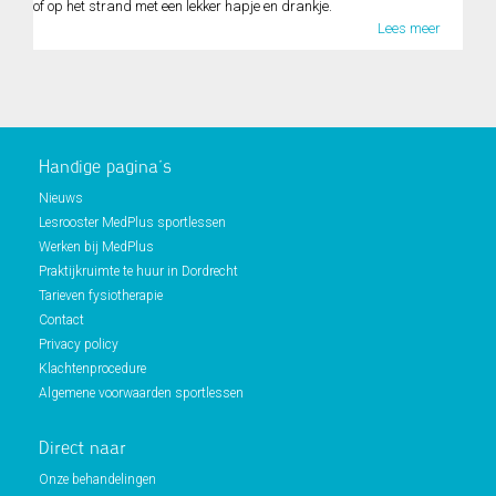
of op het strand met een lekker hapje en drankje.
Lees meer
Handige pagina’s
Nieuws
Lesrooster MedPlus sportlessen
Werken bij MedPlus
Praktijkruimte te huur in Dordrecht
Tarieven fysiotherapie
Contact
Privacy policy
Klachtenprocedure
Algemene voorwaarden sportlessen
Direct naar
Onze behandelingen