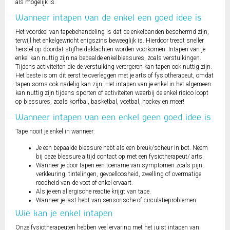
als mogelijk is.
Wanneer intapen van de enkel een goed idee is
Het voordeel van tapebehandeling is dat de enkelbanden beschermd zijn,
terwijl het enkelgewricht enigszins beweeglijk is. Hierdoor treedt sneller
herstel op doordat stijfheidsklachten worden voorkomen. Intapen van je
enkel kan nuttig zijn na bepaalde enkelblessures, zoals verstuikingen.
Tijdens activiteiten die de verstuiking verergeren kan tapen ook nuttig zijn.
Het beste is om dit eerst te overleggen met je arts of fysiotherapeut, omdat
tapen soms ook nadelig kan zijn. Het intapen van je enkel in het algemeen
kan nuttig zijn tijdens sporten of activiteiten waarbij de enkel risico loopt
op blessures, zoals korfbal, basketbal, voetbal, hockey en meer!
Wanneer intapen van een enkel geen goed idee is
Tape nooit je enkel in wanneer:
Je een bepaalde blessure hebt als een breuk/scheur in bot. Neem
bij deze blessure altijd contact op met een fysiotherapeut/ arts.
Wanneer je door tapen een toename van symptomen zoals pijn,
verkleuring, tintelingen, gevoelloosheid, zwelling of overmatige
roodheid van de voet of enkel ervaart.
Als je een allergische reactie krijgt van tape.
Wanneer je last hebt van sensorische of circulatieproblemen.
Wie kan je enkel intapen
Onze fysiotherapeuten hebben veel ervaring met het juist intapen van