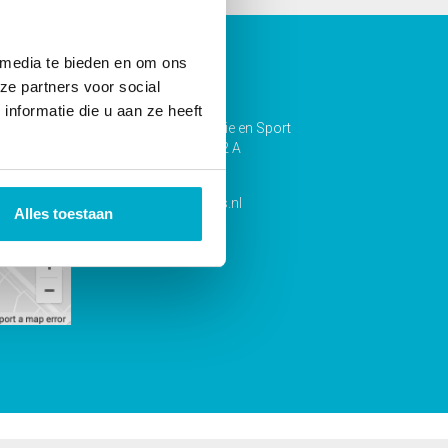
 media te bieden en om ons
en?
Contact
ze partners voor social
nformatie die u aan ze heeft
MedPlus Fysiotherapie en Sport
Van Neurenburgpad 2 A
3311 DN Dordrecht
info@medplus.nl
Alles toestaan
0783032270