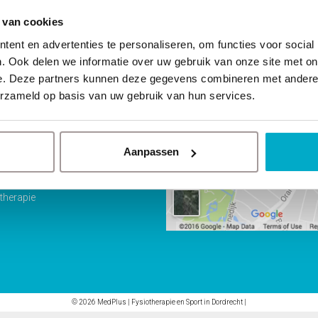
 van cookies
ent en advertenties te personaliseren, om functies voor social
naar
Waar kun je ons vind
. Ook delen we informatie over uw gebruik van onze site met on
e. Deze partners kunnen deze gegevens combineren met andere i
delingen
erzameld op basis van uw gebruik van hun services.
ines
Aanpassen
erapie
e klachten
therapie
© 2026 MedPlus | Fysiotherapie en Sport in Dordrecht
|