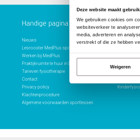
Deze website maakt gebruik
We gebruiken cookies om cont
Handige pagina’s
Direct 
websiteverkeer te analyseren
media, adverteren en analys
Nieuws
Onze behan
verstrekt of die ze hebben v
Lesrooster MedPlus sportlessen
Sport
Werken bij MedPlus
Leefstijl
Praktijkruimte te huur in Dordrecht
Alle discipl
Weigeren
Tarieven fysiotherapie
Manuele th
Contact
Lichamelijk
Privacy policy
Kinderfysio
Klachtenprocedure
Algemene voorwaarden sportlessen