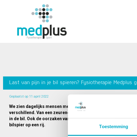
Last van pijn in je bil spieren? Fysiotherapie Medplus g
Geplaatst op 11 april 2022
We zien dagelijks mensen met pijn in hun bilspier en dit kan ver
verschillend. Van een zeurende continue aanwezige pijn in de bil
in de bil. Ook de oorzaken van bilpijn zijn erg verschillend. Wij
bilspier op een rij.
Toestemming