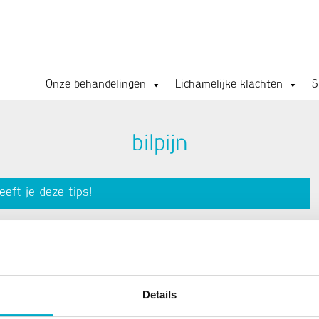
Onze behandelingen
Lichamelijke klachten
S
bilpijn
eeft je deze tips!
schillende oorzaken hebben. Bilpijnklachten zijn heel
, stijfheid en branderige pijn tot het gevoel van een beurse pijn
 zetten alles over de oorzaak en de oplossing van pijn in de
Details
Lees meer