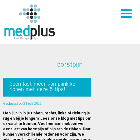
borstpijn
Geen last meer van pijnlijke
ribben met deze 5 tips!
Geplaatst op 21 juli 2022
Heb jij pijn in je ribben, rechts, links of richting je
rug en bij je longen? Lees onze blog met tips om
er vanaf te komen. Veel mensen hebben wel
eens last van borstpijn of pijn aan de ribben. Daar
kunnen verschillende redenen voor zijn. We
adviseren bij acuut optreden van de pijn om een