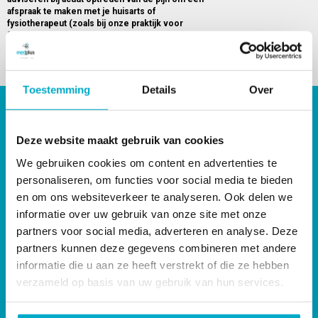
afspraak te maken met je huisarts of
fysiotherapeut (zoals bij onze praktijk voor
fysiotherapie in Dordrecht
). Graag delen we
deze tips voor het verminderen van ribpijn.
Lees meer
Toestemming
Details
Over
Handige pagina’s
Nieuws
Deze website maakt gebruik van cookies
Lesrooster MedPlus sportlessen
We gebruiken cookies om content en advertenties te
Werken bij MedPlus
Praktijkruimte te huur in Dordrecht
personaliseren, om functies voor social media te bieden
Tarieven fysiotherapie
en om ons websiteverkeer te analyseren. Ook delen we
Contact
informatie over uw gebruik van onze site met onze
Privacy policy
partners voor social media, adverteren en analyse. Deze
Klachtenprocedure
partners kunnen deze gegevens combineren met andere
Algemene voorwaarden sportlessen
informatie die u aan ze heeft verstrekt of die ze hebben
verzameld op basis van uw gebruik van hun services.
Direct naar
Onze behandelingen