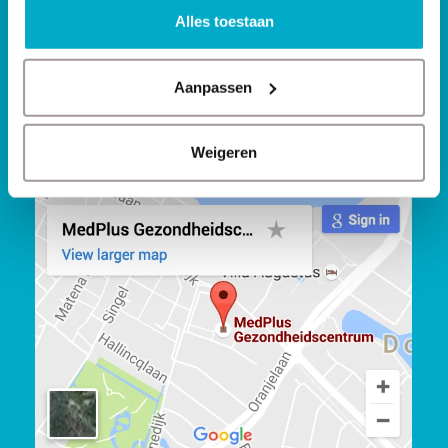
Sport
Alles toestaan
Leefstijl
Alle disciplines
Manuele therapie
Aanpassen
Lichamelijke klachten
Kinderfysiotherapie
Weigeren
Waar kun je ons vinden?